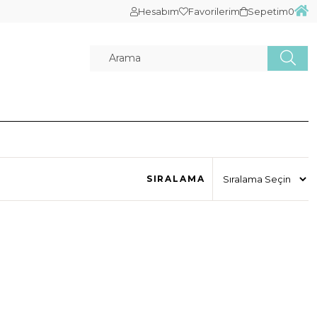
Hesabım
Favorilerim
Sepetim
0
SIRALAMA