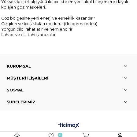
Yüksek kaliteli alg yünü ile birlikte en yeni aktif bileşenlere dayalı
kolajen göz maskeleri.
Göz bölgesine yeni enerji ve esneklik kazandırır
Çizgileri ve kırışıklıkları doldurur (doldurma etkisi)
Yorgun cildi rahatlatır ve nemlendirir
İltihabı ve cilt tahrişini azaltır
KURUMSAL
MÜŞTERİ İLİŞKİLERİ
SOSYAL
ŞUBELERİMİZ
0