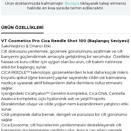
Ürün stoklarımızda kalmamıştır.
Buraya
tıklayarak talep etmeniz
halinde en kısa sürede temin edilecektir.
ÜRÜN ÖZELLIKLERI
VT Cosmetics Pro Cica Reedle Shot 100 (Başlangıç Seviyesi)
Sakinleştirici & Onarıcı Etki
Cilt dokusunu yenilemek, gözenek görünümünü azaltmak ve cilt
bariyerini güçlendirmek amacıyla geliştirilmiş bir serumdur. Özellikle
hassas ve kuru ciltler için uygun olan bu ürün, cilt bakım rutininize
etkili bir başlangıç sunar.
CICA REEDLE™ teknolojisi, gözeneklerden 14 kat daha küçük mikro
boyutlu spikül (iğne benzeri) yapılar sayesinde cildin üst katmanına
nazikçe uyararak aktif bileşenlerin daha derinlere nüfuz etmesini
sağlar.
İçeriğindeki Cicahyalon™ Genetm kompleksi, Cica DNA, Centella
Asiatica kompleksi, üçlü hyalüronik asit ve yeşil Propolis
Eksraktından oluşur ve cilde yoğun nem kazandırırken yatıştırıcı etki
sunar.
Cildi yatıştırarak daha berrak, dengeli ve pürüzsüz bir cilt görünümü
sağlar.
Cica Exosome, cilt hücrelerinin yenilenmesini destekleyerek cilt
bariyerinin güçlenmesine yardımcı olur. Ayrıca çay ağacı yaprağı