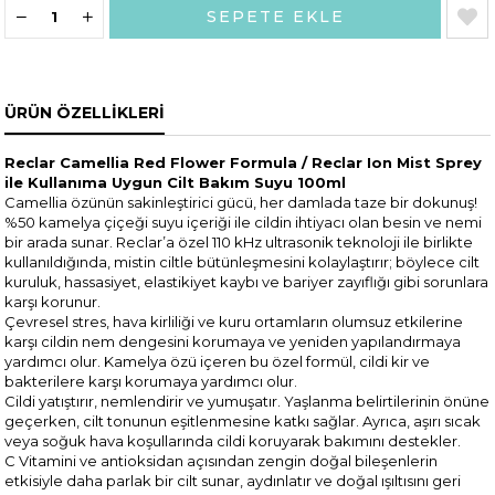
ÜRÜN ÖZELLIKLERI
Reclar Camellia Red Flower Formula / Reclar Ion Mist Sprey
ile Kullanıma Uygun Cilt Bakım Suyu 100ml
Camellia özünün sakinleştirici gücü, her damlada taze bir dokunuş!
%50 kamelya çiçeği suyu içeriği ile cildin ihtiyacı olan besin ve nemi
bir arada sunar. Reclar’a özel 110 kHz ultrasonik teknoloji ile birlikte
kullanıldığında, mistin ciltle bütünleşmesini kolaylaştırır; böylece cilt
kuruluk, hassasiyet, elastikiyet kaybı ve bariyer zayıflığı gibi sorunlara
karşı korunur.
Çevresel stres, hava kirliliği ve kuru ortamların olumsuz etkilerine
karşı cildin nem dengesini korumaya ve yeniden yapılandırmaya
yardımcı olur. Kamelya özü içeren bu özel formül, cildi kir ve
bakterilere karşı korumaya yardımcı olur.
Cildi yatıştırır, nemlendirir ve yumuşatır. Yaşlanma belirtilerinin önüne
geçerken, cilt tonunun eşitlenmesine katkı sağlar. Ayrıca, aşırı sıcak
veya soğuk hava koşullarında cildi koruyarak bakımını destekler.
C Vitamini ve antioksidan açısından zengin doğal bileşenlerin
etkisiyle daha parlak bir cilt sunar, aydınlatır ve doğal ışıltısını geri