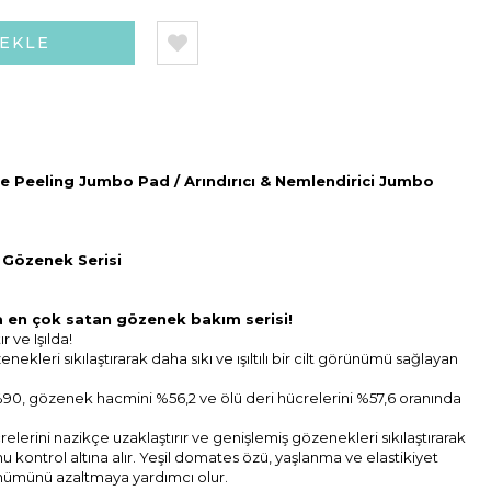
Peeling Jumbo Pad / Arındırıcı & Nemlendirici Jumbo
 Gözenek Serisi
 en çok satan gözenek bakım serisi!
r ve Işılda!
enekleri sıkılaştırarak daha sıkı ve ışıltılı bir cilt görünümü sağlayan
90, gözenek hacmini %56,2 ve ölü deri hücrelerini %57,6 oranında
elerini nazikçe uzaklaştırır ve genişlemiş gözenekleri sıkılaştırarak
u kontrol altına alır. Yeşil domates özü, yaşlanma ve elastikiyet
nümünü azaltmaya yardımcı olur.