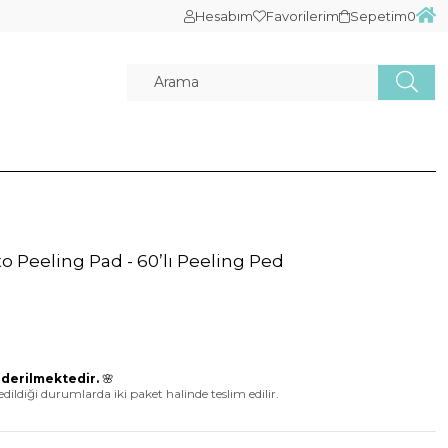
Hesabım
Favorilerim
Sepetim
0
Peeling Pad - 60’lı Peeling Ped
nderilmektedir.
🌸
 edildiği durumlarda iki paket halinde teslim edilir.