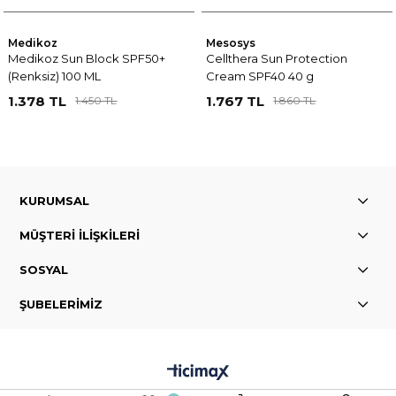
Medikoz
Mesosys
Medikoz Sun Block SPF50+
Cellthera Sun Protection
(Renksiz) 100 ML
Cream SPF40 40 g
1.378 TL
1.767 TL
1.450 TL
1.860 TL
KURUMSAL
MÜŞTERİ İLİŞKİLERİ
SOSYAL
ŞUBELERİMİZ