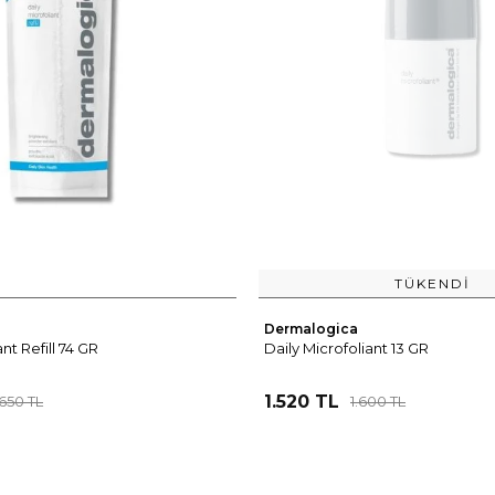
TÜKENDI
Dermalogica
nt Refill 74 GR
Daily Microfoliant 13 GR
1.520 TL
650 TL
1.600 TL