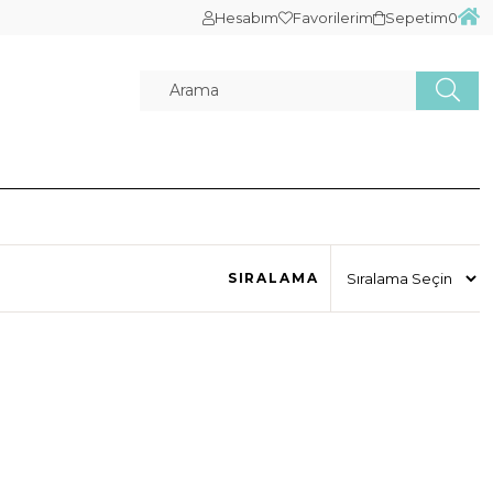
Hesabım
Favorilerim
Sepetim
0
SIRALAMA