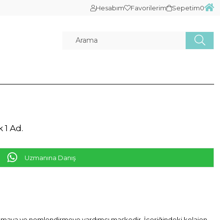
Hesabım
Favorilerim
Sepetim
0
 1 Ad.
Uzmanına Danış
atmaya ve nemlendirmeye yardımcı maskedir. İçeriğindeki kolajen,