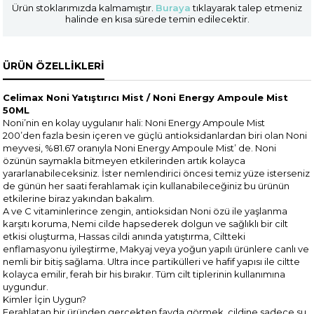
Ürün stoklarımızda kalmamıştır.
Buraya
tıklayarak talep etmeniz
halinde en kısa sürede temin edilecektir.
ÜRÜN ÖZELLIKLERI
Celimax Noni Yatıştırıcı Mist / Noni Energy Ampoule Mist
50ML
Noni’nin en kolay uygulanır hali: Noni Energy Ampoule Mist
200’den fazla besin içeren ve güçlü antioksidanlardan biri olan Noni
meyvesi, %81.67 oranıyla Noni Energy Ampoule Mist’ de. Noni
özünün saymakla bitmeyen etkilerinden artık kolayca
yararlanabileceksiniz. İster nemlendirici öncesi temiz yüze isterseniz
de günün her saati ferahlamak için kullanabileceğiniz bu ürünün
etkilerine biraz yakından bakalım.
A ve C vitaminlerince zengin, antioksidan Noni özü ile yaşlanma
karşıtı koruma, Nemi cilde hapsederek dolgun ve sağlıklı bir cilt
etkisi oluşturma, Hassas cildi anında yatıştırma, Ciltteki
enflamasyonu iyileştirme, Makyaj veya yoğun yapılı ürünlere canlı ve
nemli bir bitiş sağlama. Ultra ince partikülleri ve hafif yapısı ile ciltte
kolayca emilir, ferah bir his bırakır. Tüm cilt tiplerinin kullanımına
uygundur.
Kimler İçin Uygun?
Ferahlatan bir üründen gerçekten fayda görmek, cildine sadece su