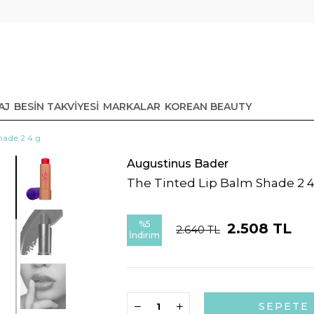
AJ
BESİN TAKVİYESİ
MARKALAR
KOREAN BEAUTY
hade 2 4 g
Augustinus Bader
The Tinted Lip Balm Shade 2 4
%
5
2.508 TL
2.640 TL
İndirim