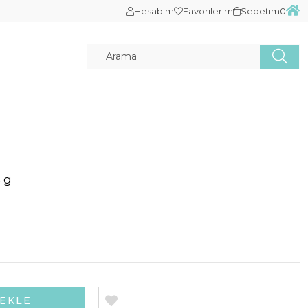
Hesabım
Favorilerim
Sepetim
0
 g