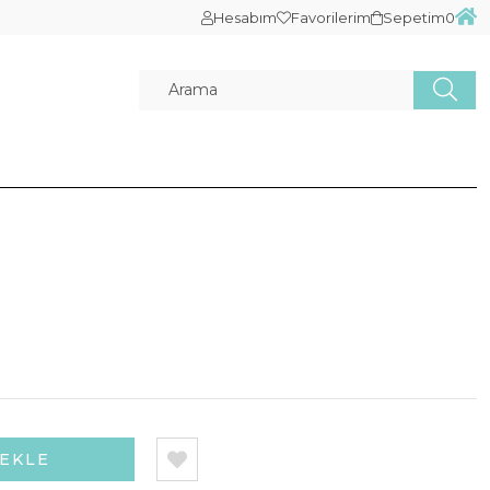
Hesabım
Favorilerim
Sepetim
0