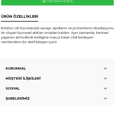
Uzmanına Danış
ÜRÜN ÖZELLIKLERI
Kirletici cilt hücreleriyle savaşır, lipidlerin ve proteinlerin oksidasyonu
ile oluşan hücresel atıkları ortadan kaldırır. Aynı zamanda, kentsel
yaşamın atmosferik kirliliğine maruz kalan cildi besleyen
nemlendirici bir aktif bileşen içerir.
KURUMSAL
MÜŞTERİ İLİŞKİLERİ
SOSYAL
ŞUBELERİMİZ