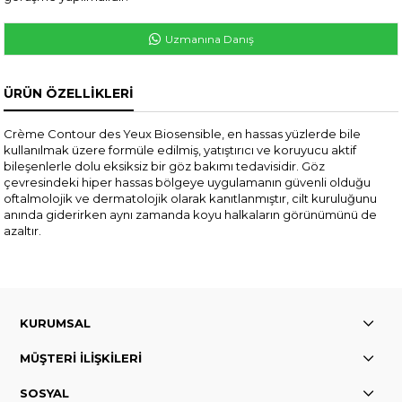
Uzmanına Danış
ÜRÜN ÖZELLIKLERI
Crème Contour des Yeux Biosensible, en hassas yüzlerde bile
kullanılmak üzere formüle edilmiş, yatıştırıcı ve koruyucu aktif
bileşenlerle dolu eksiksiz bir göz bakımı tedavisidir. Göz
çevresindeki hiper hassas bölgeye uygulamanın güvenli olduğu
oftalmolojik ve dermatolojik olarak kanıtlanmıştır, cilt kuruluğunu
anında giderirken aynı zamanda koyu halkaların görünümünü de
azaltır.
KURUMSAL
MÜŞTERİ İLİŞKİLERİ
SOSYAL