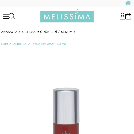
ANASAYFA
CİLT BAKIM ÜRÜNLERİ
SERUM
ContinueLine Cell&Tissue Activator - 50 ml