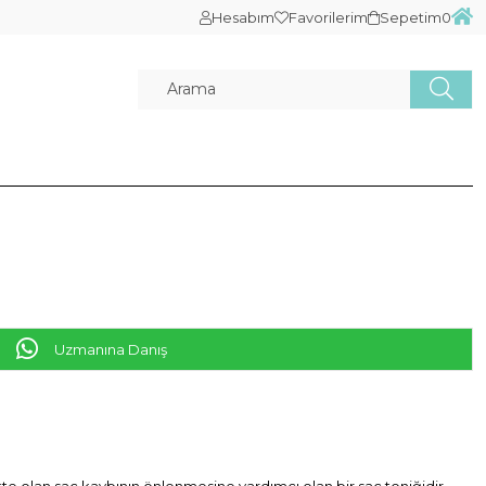
Hesabım
Favorilerim
Sepetim
0
Uzmanına Danış