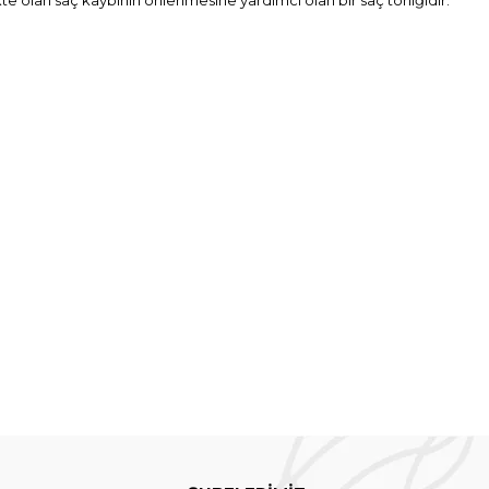
ikte olan saç kaybının önlenmesine yardımcı olan bir saç toniğidir.