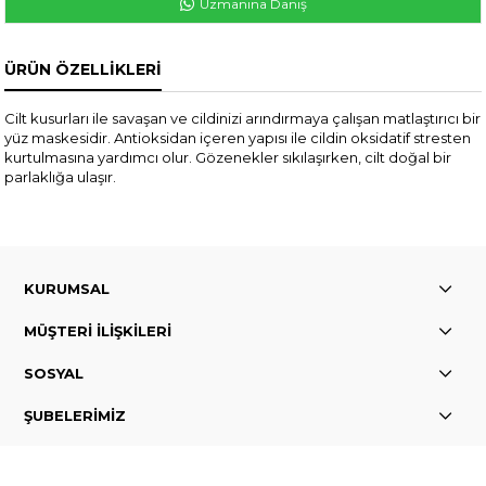
Uzmanına Danış
ÜRÜN ÖZELLIKLERI
Cilt kusurları ile savaşan ve cildinizi arındırmaya çalışan matlaştırıcı bir
yüz maskesidir. Antioksidan içeren yapısı ile cildin oksidatif stresten
kurtulmasına yardımcı olur. Gözenekler sıkılaşırken, cilt doğal bir
parlaklığa ulaşır.
KURUMSAL
MÜŞTERİ İLİŞKİLERİ
SOSYAL
ŞUBELERİMİZ